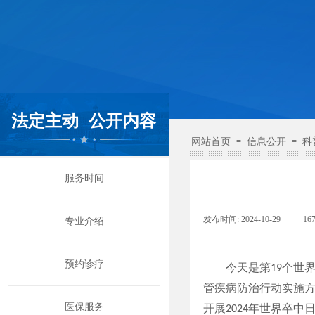
法定主动
公开内容
网站首页
信息公开
科
≡
≡
服务时间
发布时间:
2024-10-29
|
16
专业介绍
预约诊疗
今天是第
个世
19
管疾病防治行动实施
医保服务
开展
年世界卒中
2024